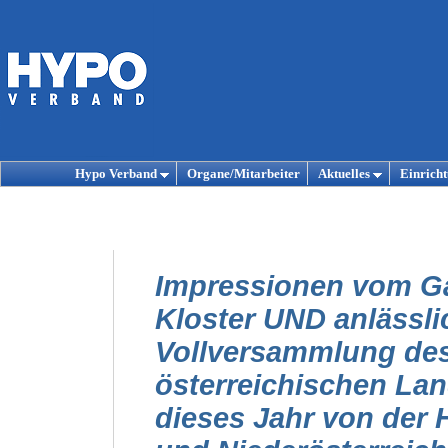
Hypo Verband
Organe/Mitarbeiter
Aktuelles
Einrich
Impressionen vom Ga
Kloster UND anlässli
Vollversammlung des
österreichischen La
dieses Jahr von der