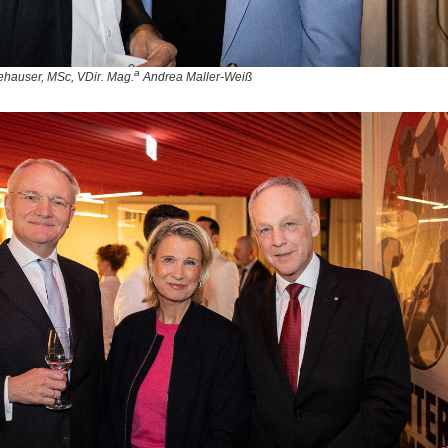
a
ehauser, MSc, VDir. Mag.
Andrea Maller-Weiß