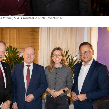
 Kühnel, M.A., Präsident VDir. Dr. Udo Birkner