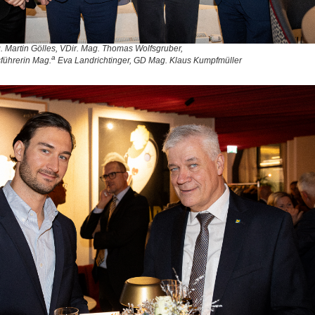
 Martin Gölles, VDir. Mag. Thomas Wolfsgruber,
a
führerin Mag.
Eva Landrichtinger, GD Mag. Klaus Kumpfmüller