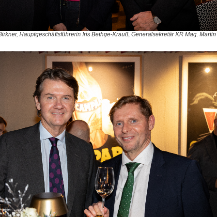
Birkner, Hauptgeschäftsführerin Iris Bethge-Krauß, Generalsekretär KR Mag. Martin